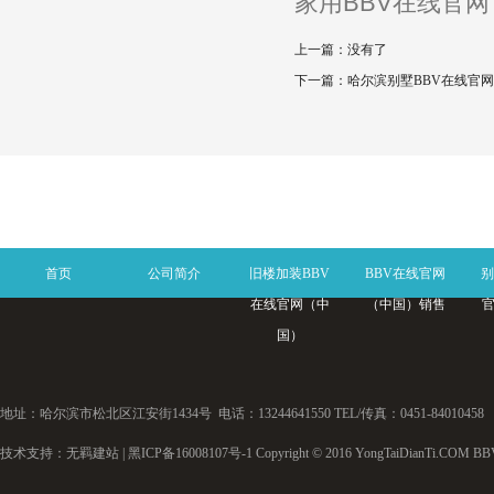
家用BBV在线官网
上一篇：没有了
下一篇：
哈尔滨别墅BBV在线官
首页
公司简介
旧楼加装BBV
BBV在线官网
别
在线官网（中
（中国）销售
国）
地址：哈尔滨市松北区江安街1434号 电话：13244641550 TEL/传真：0451-84010458
技术支持：
无羁建站
|
黑ICP备16008107号-1
Copyright © 2016 YongTaiDianTi.