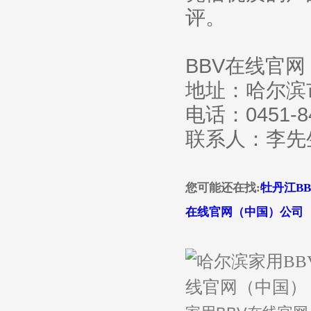
评。
BBV在线官网
地址：哈尔滨
电话：0451-84
联系人：李先
您可能还在找:
牡丹江B
在线官网（中国）公司