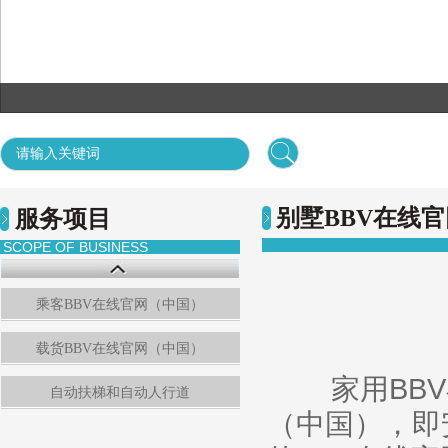
别墅BBV在线
服务项目
SCOPE OF BUSINESS
乘客BBV在线官网（中国）
载货BBV在线官网（中国）
家用BBV在
自动扶梯和自动人行道
（中国），即