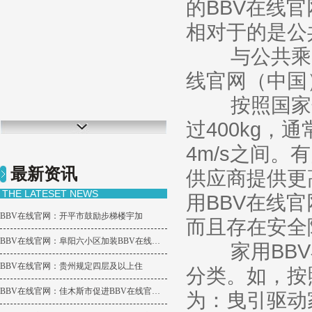
的BBV在线
相对于的是公
与公共乘客B
线官网（中国
按照国家规
过400kg，通常
4m/s之间
最新资讯
供应商提供更
THE LATESET NEWS
用BBV在线
BBV在线官网：开平市鼓励步梯楼宇加
而且存在安全
BBV在线官网：阜阳六小区加装BBV在线官网（中国）倒
家用BBV
BBV在线官网：贵州规定四层及以上住
分类。如，按
BBV在线官网：佳木斯市促进BBV在线官网（中国）安全
为：曳引驱动