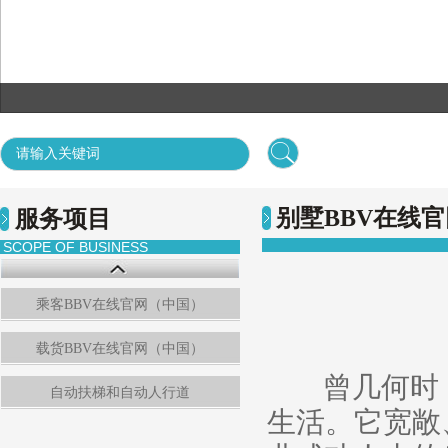
别墅BBV在线
服务项目
SCOPE OF BUSINESS
乘客BBV在线官网（中国）
载货BBV在线官网（中国）
曾几何时，
自动扶梯和自动人行道
生活。它宽敞