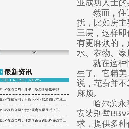
业成功人士的
然而，住进
扰，比如房主
三层，这样即
有更麻烦的，
水、衣物、家
就在这种情况
最新资讯
生了。它精美
THE LATESET NEWS
说，花费并不
BBV在线官网：开平市鼓励步梯楼宇加
麻烦。
BBV在线官网：阜阳六小区加装BBV在线官网（中国）倒
哈尔滨永泰B
BBV在线官网：贵州规定四层及以上住
安装别墅BB
BBV在线官网：佳木斯市促进BBV在线官网（中国）安全
求，提供多种