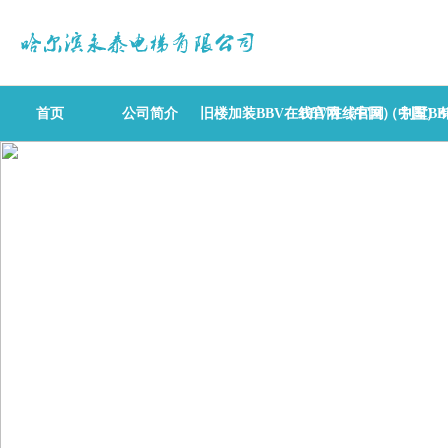
首页
公司简介
旧楼加装BBV在线官网（中国）
BBV在线官网（中国）
别墅B