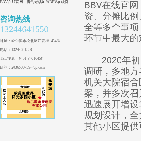
BBV在线官网：青岛老楼加装BBV在线官网（中国），春
BBV在线官
资、分摊比例
咨询热线
全等多个事项
13244641550
环节中最大的
地址：哈尔滨市松北区江安街1434号
电话：13244641550
2020年初
TEL/传真：0451-84010458
邮箱：2036500759@qq.com
调研，多地方
机关大院宿舍
案，并多次召
迅速展开增设
规划设计，全
其他小区提供