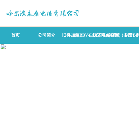
首页
公司简介
旧楼加装BBV在线官网（中国）
BBV在线官网（中国）
别墅B