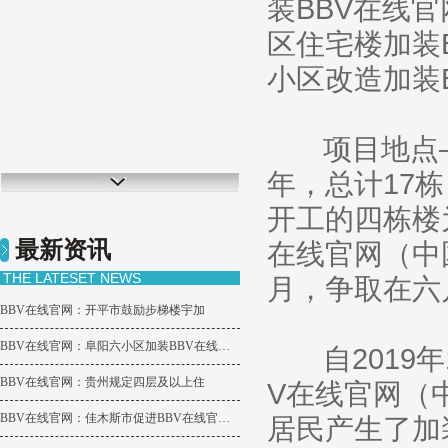
装BBV在线
区住宅楼加装
小区改造加装
项目地点——
年，总计17
开工的四栋楼为
最新资讯
在线官网（中
THE LATESET NEWS
月，争取在六
BBV在线官网：开平市鼓励步梯楼宇加
BBV在线官网：阜阳六小区加装BBV在线官网（中国）倒
自2019年
BBV在线官网：贵州规定四层及以上住
V在线官网（
BBV在线官网：佳木斯市促进BBV在线官网（中国）安全
居民产生了加