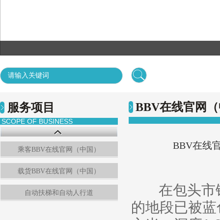
BBV在线官网
服务项目
SCOPE OF BUSINESS
BBV在线
乘客BBV在线官网（中国）
载货BBV在线官网（中国）
在包头市锦林
自动扶梯和自动人行道
的地段已被蓝