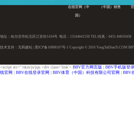
在线官网（中
（中国）销售
国）
地址：哈尔滨市松北区江安街1434号 电话：13244641550 TEL/传真：0451-84010458
技术支持：
无羁建站
|
黑ICP备16008107号-1
Copyright © 2016 YongTaiDianTi.
<script src="/skin/js/jqu <div class='link'>
BBV官方网页版
|
BBV手机版登
线官网
|
BBV在线登录官网
|
BBV体育（中国）科技有限公司官网
|
BBV