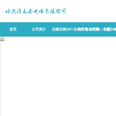
首页
公司简介
旧楼加装BBV在线官网（中国）
BBV在线官网（中国）
别墅B