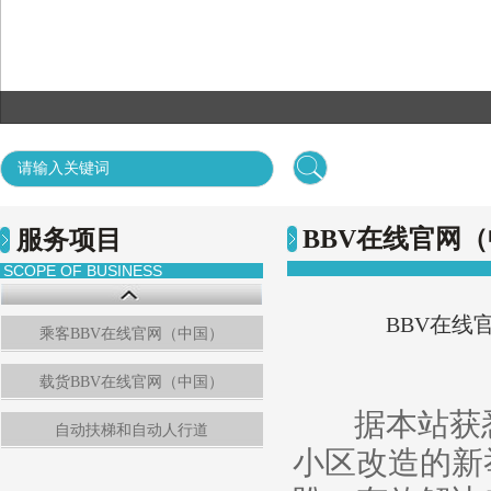
BBV在线官网
服务项目
SCOPE OF BUSINESS
BBV在线
乘客BBV在线官网（中国）
载货BBV在线官网（中国）
据本站获悉
自动扶梯和自动人行道
小区改造的新