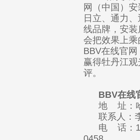
网（中国）安
日立、通力、
线品牌，安装
会把效果上乘
BBV在线官
赢得牡丹江观
评。
BBV在线
地 址：哈尔
联系人：李
电 话：13244
0458