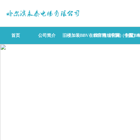
首页
公司简介
旧楼加装BBV在线官网（中国）
BBV在线官网（中国）
别墅B