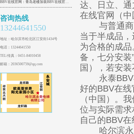
BBV在线官网：青岛老楼加装BBV在线官网（中国），春
达、日立、通
在线官网（中
咨询热线
与普通商品
13244641550
当于半成品，
地址：哈尔滨市松北区江安街1434号
为合格的成品
电话：13244641550
备，七分安装
TEL/传真：0451-84010458
邮箱：2036500759@qq.com
国），若安装
永泰BBV
好的BBV在
（中国）。我
位与实际需求
自己的BBV
哈尔滨永泰B