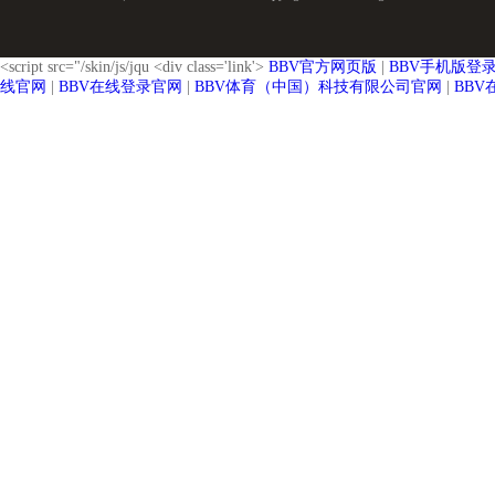
<script src="/skin/js/jqu <div class='link'>
BBV官方网页版
|
BBV手机版登
线官网
|
BBV在线登录官网
|
BBV体育（中国）科技有限公司官网
|
BBV