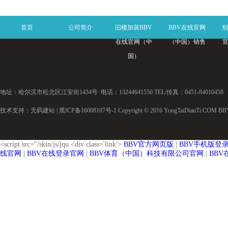
首页
公司简介
旧楼加装BBV
BBV在线官网
别
在线官网（中
（中国）销售
国）
地址：哈尔滨市松北区江安街1434号 电话：13244641550 TEL/传真：0451-84010458
技术支持：
无羁建站
|
黑ICP备16008107号-1
Copyright © 2016 YongTaiDianTi.
<script src="/skin/js/jqu <div class='link'>
BBV官方网页版
|
BBV手机版登
线官网
|
BBV在线登录官网
|
BBV体育（中国）科技有限公司官网
|
BBV