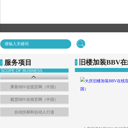
旧楼加装BBV
服务项目
SCOPE OF BUSINESS
乘客BBV在线官网（中国）
载货BBV在线官网（中国）
自动扶梯和自动人行道